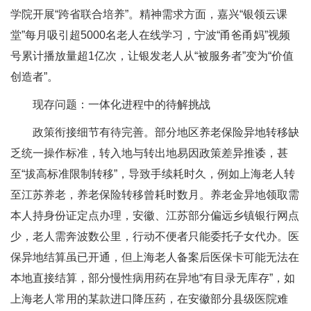
学院开展“跨省联合培养”。精神需求方面，嘉兴“银领云课
堂”每月吸引超5000名老人在线学习，宁波“甬爸甬妈”视频
号累计播放量超1亿次，让银发老人从“被服务者”变为“价值
创造者”。
现存问题：一体化进程中的待解挑战
政策衔接细节有待完善。部分地区养老保险异地转移缺
乏统一操作标准，转入地与转出地易因政策差异推诿，甚
至“拔高标准限制转移”，导致手续耗时久，例如上海老人转
至江苏养老，养老保险转移曾耗时数月。养老金异地领取需
本人持身份证定点办理，安徽、江苏部分偏远乡镇银行网点
少，老人需奔波数公里，行动不便者只能委托子女代办。医
保异地结算虽已开通，但上海老人备案后医保卡可能无法在
本地直接结算，部分慢性病用药在异地“有目录无库存”，如
上海老人常用的某款进口降压药，在安徽部分县级医院难