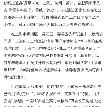
移线上通办”升级试点，上海、杭州、苏州、合肥四市率先
实现“零材料提交、零线下跑动”，老人通过国家社会保险公
共服务平台申请即可，转移时限从45个工作日缩短至15个
工作日，截至2024年底已为超10万老人办理跨省转移。
在上海市青浦区、吴江区、嘉善区先行试点中，政策协
同进一步深化：三地互认“老年照护评估标准”“养老机构服务
管理标准”，上海养老护理员到苏州工作无需重新考证，养
老机构跨省运营仅需本地民政备案即可沿用上海资质。以上
海某养老集团在吴江开设分院为例，审批时间从3个月缩短
至15天，大幅降低跨区域运营成本，让养老资源成为可自由
流动的“活水”。
生态重塑：形成“分工协作”格局。当前长三角养老生态
已告别“单打独斗”，呈现“各展所长、优势互补”特征。浙江
安吉“山屿海·幸福城”养老公寓每年接待2万名长三角老人短