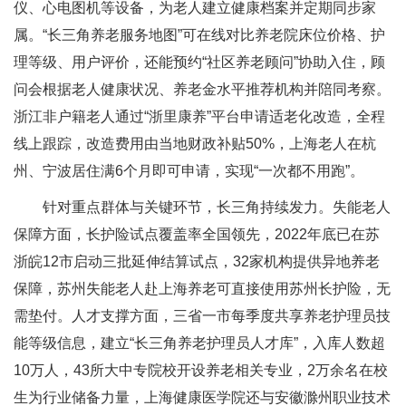
仪、心电图机等设备，为老人建立健康档案并定期同步家
属。“长三角养老服务地图”可在线对比养老院床位价格、护
理等级、用户评价，还能预约“社区养老顾问”协助入住，顾
问会根据老人健康状况、养老金水平推荐机构并陪同考察。
浙江非户籍老人通过“浙里康养”平台申请适老化改造，全程
线上跟踪，改造费用由当地财政补贴50%，上海老人在杭
州、宁波居住满6个月即可申请，实现“一次都不用跑”。
针对重点群体与关键环节，长三角持续发力。失能老人
保障方面，长护险试点覆盖率全国领先，2022年底已在苏
浙皖12市启动三批延伸结算试点，32家机构提供异地养老
保障，苏州失能老人赴上海养老可直接使用苏州长护险，无
需垫付。人才支撑方面，三省一市每季度共享养老护理员技
能等级信息，建立“长三角养老护理员人才库”，入库人数超
10万人，43所大中专院校开设养老相关专业，2万余名在校
生为行业储备力量，上海健康医学院还与安徽滁州职业技术