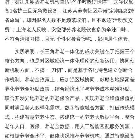
后：浙江某旅居养老机构宣传“24小时医疗保障”，实际仅配
备1名护士且无急救设备；江苏某养老社区承诺“定期组织跨
省旅游”，却因报名人数不足频繁取消，且不退还“活动预交
费”；上海老人反映，安徽部分养老院饮食多为辛辣口味，
不符合清淡习惯，且无“个性化餐食”选项，影响居住体验。
实践表明，长三角养老一体化的成功关键在于把握三个
核心方向，也是对区域经济一体化理论的创新运用。协同创
新机制方面，不搞“一刀切”，而是基于各地特色建立创新合
作机制。养老金政策上，应加强区域协同，鼓励各地探索差
异化养老金补贴政策，结合经济水平与养老成本精准补贴。
联合开发异地养老的养老保险产品，实现养老金增值保值的
同时满足老人多样化需求。数字智能融合方面，打破传统模
式，构建智慧养老生态。搭建统一的养老大数据平台，整合
老年人口、医保、养老金数据，用人工智能匹配服务资源，
如根据养老金水平、健康状况推荐养老机构。通过智能设备