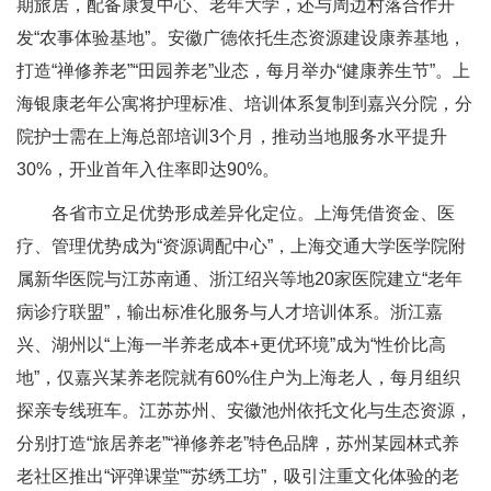
期旅居，配备康复中心、老年大学，还与周边村落合作开
发“农事体验基地”。安徽广德依托生态资源建设康养基地，
打造“禅修养老”“田园养老”业态，每月举办“健康养生节”。上
海银康老年公寓将护理标准、培训体系复制到嘉兴分院，分
院护士需在上海总部培训3个月，推动当地服务水平提升
30%，开业首年入住率即达90%。
各省市立足优势形成差异化定位。上海凭借资金、医
疗、管理优势成为“资源调配中心”，上海交通大学医学院附
属新华医院与江苏南通、浙江绍兴等地20家医院建立“老年
病诊疗联盟”，输出标准化服务与人才培训体系。浙江嘉
兴、湖州以“上海一半养老成本+更优环境”成为“性价比高
地”，仅嘉兴某养老院就有60%住户为上海老人，每月组织
探亲专线班车。江苏苏州、安徽池州依托文化与生态资源，
分别打造“旅居养老”“禅修养老”特色品牌，苏州某园林式养
老社区推出“评弹课堂”“苏绣工坊”，吸引注重文化体验的老