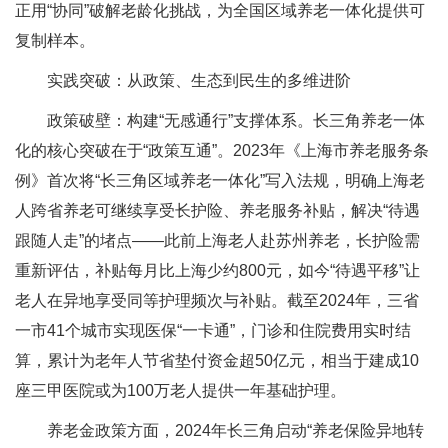
正用“协同”破解老龄化挑战，为全国区域养老一体化提供可
复制样本。
实践突破：从政策、生态到民生的多维进阶
政策破壁：构建“无感通行”支撑体系。长三角养老一体
化的核心突破在于“政策互通”。2023年《上海市养老服务条
例》首次将“长三角区域养老一体化”写入法规，明确上海老
人跨省养老可继续享受长护险、养老服务补贴，解决“待遇
跟随人走”的堵点——此前上海老人赴苏州养老，长护险需
重新评估，补贴每月比上海少约800元，如今“待遇平移”让
老人在异地享受同等护理频次与补贴。截至2024年，三省
一市41个城市实现医保“一卡通”，门诊和住院费用实时结
算，累计为老年人节省垫付资金超50亿元，相当于建成10
座三甲医院或为100万老人提供一年基础护理。
养老金政策方面，2024年长三角启动“养老保险异地转