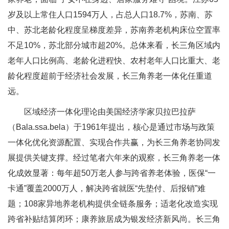
岁及以上常住人口1594万人，占总人口18.7%，苏南、苏
中、苏北老龄化程度呈梯度差异，苏南养老机构床位空置率
不足10%，苏北部分城市超20%。总体来看，长三角区域内
老年人口比例高、老龄化进程快、农村老年人口比重大、老
龄化程度超前于经济社会发展，长三角养老一体化任重道
远。
区域经济一体化理论由美国经济学家贝拉巴拉萨
（Bala.ssa.bela）于1961年提出，核心是通过市场与政策
一体化优化资源配置、实现合作共赢，为长三角养老协同发
展提供关键支撑。经过笔者六年来的观察，长三角养老一体
化成效显著：每年超50万老人参与跨省养老体验，医保“一
卡通”覆盖2000万人，解决跨省就医“先垫付、后报销”难
题；108家异地养老机构提供全链条服务；适老化改造实现
跨省补贴结算闭环；康养旅居成为银发经济新风尚。长三角