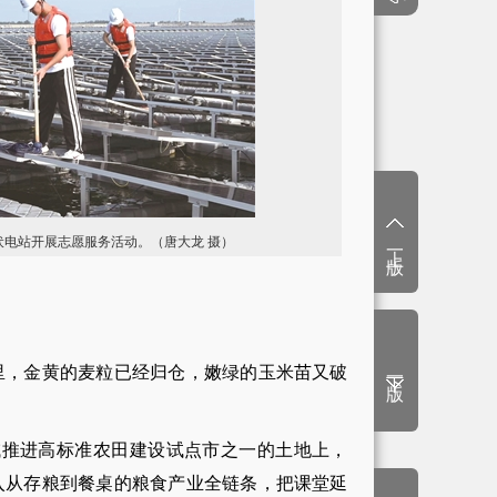
伏电站开展志愿服务活动。（唐大龙 摄）
上一版
下一版
，金黄的麦粒已经归仓，嫩绿的玉米苗又破
推进高标准农田建设试点市之一的土地上，
入从存粮到餐桌的粮食产业全链条，把课堂延