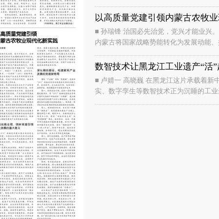
协同构建多极支撑格局，破解“一
以高质量党建引领内蒙古农牧业
■ 孙瑞锋 治国必先治党，党兴才能业兴。全面从严治党是新时代治国理政的鲜明特征，更是
内蒙古将国家战略势能转化为发展动能、
品生产基地战略定位，内蒙古自治区党
数智技术让黑龙江工业遗产“活”
■ 卢婧一 高晓巍 在黑龙江这片承载着新中国工业化厚重记忆的黑土地上，人工智能、虚拟现
实、数字孪生等数智技术正为沉睡的工业
房、老设备以及老故事所承载的精神