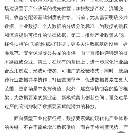
场建设置于产业政策的优先位置，加快数据产权、流通交
易、收益分配等基础制度的供给。当前，尤其需要明确公共
数据、企业数据、个人数据的分级分类标准，为数据的确权
和流通提供可操作的法律依据。第二，推动产业政策从“选
择性扶持”向“功能性赋能”转型，更多关注数据基础设施、标
准规范、安全保障等公共品的提供，而非直接挑选特定的技
术路线或企业。第三，在现有的基础上，进一步深化行业融
合应用试点，形成可借鉴、可推广的经验模式；同时，鼓励
跨行业数据共享协作，打破数据壁垒，促进数据要素在更大
范围、更多场景中发挥价值；此外，建立审慎包容的监管框
架，为数据要素的新业态、新模式留出创新空间，避免过早
过严的管制抑制了数据要素赋能潜力的释放。
面向新型工业化新征程，数据要素赋能现代化产业体系
的关键，不在于简单增加数据供给，而在于将制度优势、产