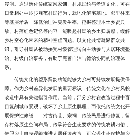
浸润。通过活化传统家风家训、村规民约与孝道文化，可在
日常相处中逐步规范村民行为，就地化解宅基地、邻里往来
等基层矛盾，降低治理冲突发生率。挖掘整理本土乡贤典
故、村落红色记忆等内容，能唤起村民的乡土归属感，缓解
乡村空心化带来的精神空虚问题。以文化共情凝聚群众共
识，引导村民从被动接受村级管理转向主动参与人居环境整
治、村级自治事务，有助于完善自治与德治协同的治理体
系。
传统文化的塑形留韵功能能够为乡村可持续发展提供保
障。作为乡村差异化发展的重要标识，传统文化在乡村风貌
改造中具有关键指引作用。当前，部分乡村在改造过程中盲
目复刻城市景观，破坏了乡土原生肌理，而依托传统文化开
展保护性修缮——对古街巷、宗祠、传统民居进行修复，留
存村落原生空间布局，传承符合生态要求的传统农耕习俗，
依照乡土自身逻辑推进人居环境改造，可实现生态保护与乡