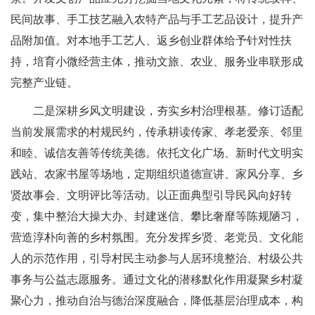
民间故事、手工技艺融入农特产品与手工艺品设计，提升产
品附加值。对本地手工艺人、返乡创业群体给予针对性扶
持，培育小微经营主体，推动文旅、农业、服务业串联形成
完整产业链。
二是深耕乡风文明建设，夯实乡村治理根基。修订适配
当前发展需求的村规民约，传承耕读传家、孝老爱亲、邻里
和睦、诚信友善等传统美德。依托文化广场、新时代文明实
践站、农家书屋等场地，定期组织道德宣讲、家风分享、乡
贤故事会、文明评比等活动。以正面典型引导民风向好转
变，集中整治大操大办、封建迷信、攀比奢靡等陈规陋习，
营造淳朴向善的乡村氛围。充分发挥乡贤、老党员、文化能
人的示范作用，引导村民主动参与人居环境整治、村级公共
事务与公益志愿服务。通过文化的潜移默化作用凝聚乡村凝
聚心力，推动自治与德治深度融合，降低基层治理成本，构