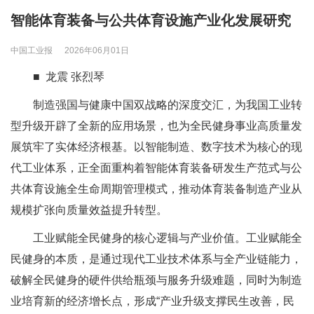
智能体育装备与公共体育设施产业化发展研究
中国工业报
2026年06月01日
■ 龙震 张烈琴
制造强国与健康中国双战略的深度交汇，为我国工业转
型升级开辟了全新的应用场景，也为全民健身事业高质量发
展筑牢了实体经济根基。以智能制造、数字技术为核心的现
代工业体系，正全面重构着智能体育装备研发生产范式与公
共体育设施全生命周期管理模式，推动体育装备制造产业从
规模扩张向质量效益提升转型。
工业赋能全民健身的核心逻辑与产业价值。工业赋能全
民健身的本质，是通过现代工业技术体系与全产业链能力，
破解全民健身的硬件供给瓶颈与服务升级难题，同时为制造
业培育新的经济增长点，形成“产业升级支撑民生改善，民